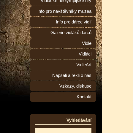
Vidlácké neolympijské hry
Info pro návštěvníky muzea
Info pro dárce vidlí
Galerie vidláků dárců
Vidle
Vidláci
VidleArt
Napsali a řekli o nás
Vzkazy, diskuse
Kontakt
Vyhledávání