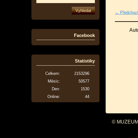
← Předchoz
Aut
Facebook
Statistiky
Celkem:
2153296
Měsíc:
50577
Den:
1530
Online:
44
© MUZEUM 