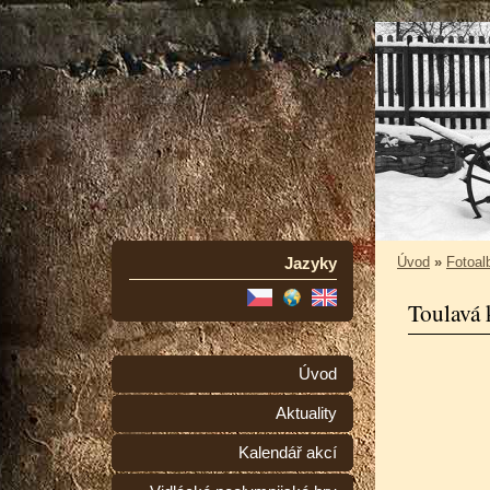
Jazyky
Úvod
»
Fotoa
Toulavá
Úvod
Aktuality
Kalendář akcí