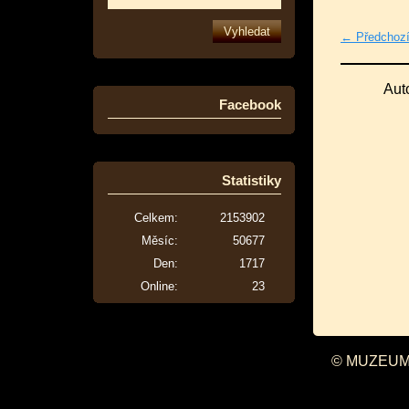
← Předchoz
Aut
Facebook
Statistiky
Celkem:
2153902
Měsíc:
50677
Den:
1717
Online:
23
© MUZEUM 