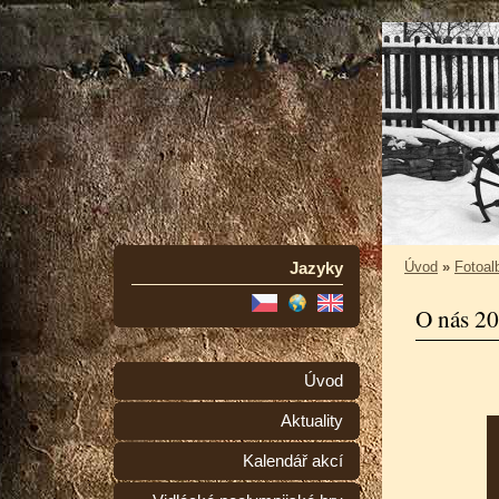
Jazyky
Úvod
»
Fotoa
O nás 2
Úvod
Aktuality
Kalendář akcí