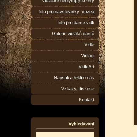
Vidlácké neolympijské hry
Info pro návštěvníky muzea
Info pro dárce vidlí
Galerie vidláků dárců
Vidle
Vidláci
VidleArt
Napsali a řekli o nás
Vzkazy, diskuse
Kontakt
Vyhledávání