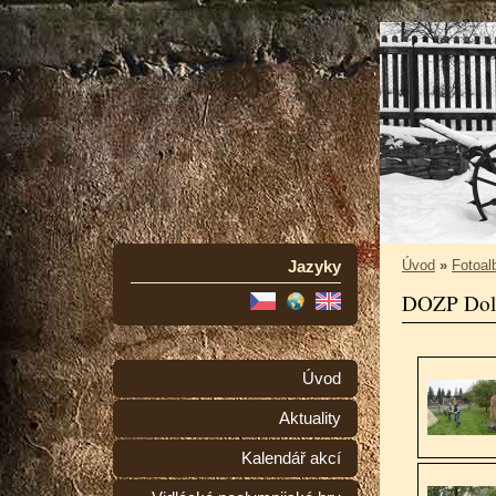
Jazyky
Úvod
»
Fotoa
DOZP Doln
Úvod
Aktuality
Kalendář akcí