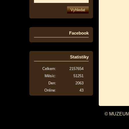
Facebook
Statistiky
Celkem:
2157654
Měsíc:
51251
Den:
2063
Online:
43
© MUZEUM 