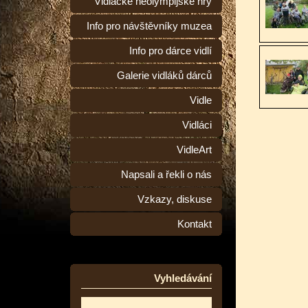
Vidlácké neolympijské hry
Info pro návštěvníky muzea
Info pro dárce vidlí
Galerie vidláků dárců
Vidle
Vidláci
VidleArt
Napsali a řekli o nás
Vzkazy, diskuse
Kontakt
Vyhledávání