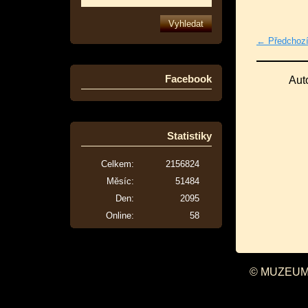
← Předchoz
Facebook
Aut
Statistiky
Celkem:
2156824
Měsíc:
51484
Den:
2095
Online:
58
© MUZEUM 