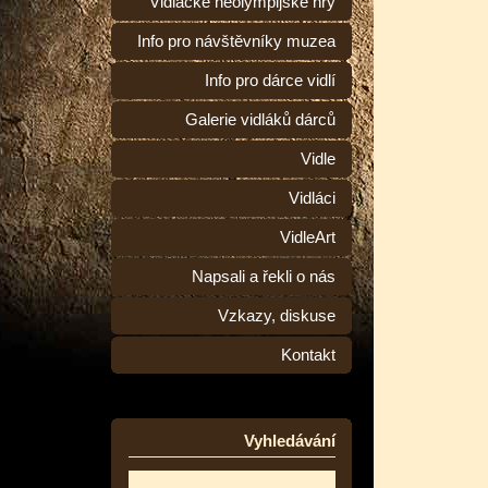
Vidlácké neolympijské hry
Info pro návštěvníky muzea
Info pro dárce vidlí
Galerie vidláků dárců
Vidle
Vidláci
VidleArt
Napsali a řekli o nás
Vzkazy, diskuse
Kontakt
Vyhledávání