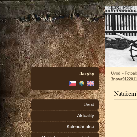
Jazyky
Úvod
»
Fotoa
3nova9122011
Natáčení
Úvod
Aktuality
Kalendář akcí