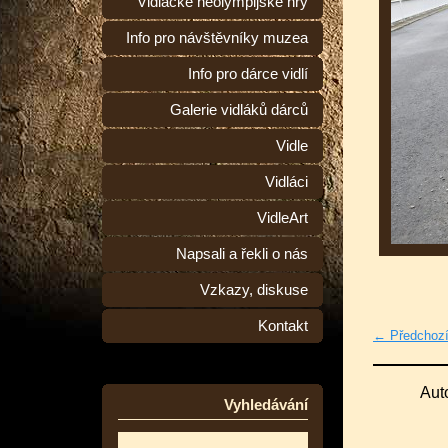
Vidlácké neolympijské hry
Info pro návštěvníky muzea
Info pro dárce vidlí
Galerie vidláků dárců
Vidle
Vidláci
VidleArt
Napsali a řekli o nás
Vzkazy, diskuse
Kontakt
← Předchoz
Aut
Vyhledávání