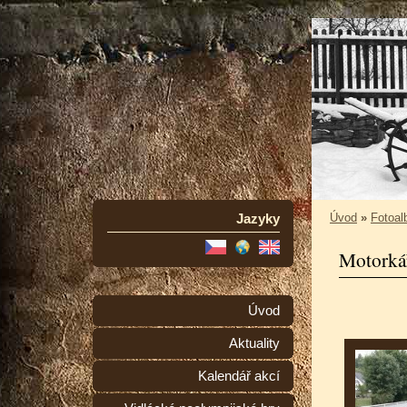
Jazyky
Úvod
»
Fotoa
Motorkář
Úvod
Aktuality
Kalendář akcí