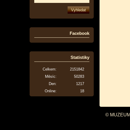
Facebook
Statistiky
Celkem:
2151842
Měsíc:
50283
Den:
1217
Online:
18
© MUZEUM 