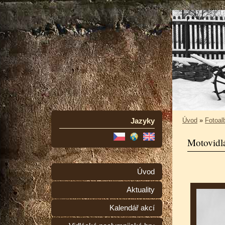
Jazyky
Úvod
»
Fotoa
Motovidl
Úvod
Aktuality
Kalendář akcí