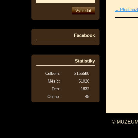
← Předchoz
Facebook
Statistiky
Celkem:
2155580
Měsíc:
51026
Den:
1832
Online:
45
© MUZEUM 