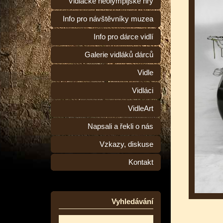
Vidlácké neolympijské hry
Info pro návštěvníky muzea
Info pro dárce vidlí
Galerie vidláků dárců
Vidle
Vidláci
VidleArt
Napsali a řekli o nás
Vzkazy, diskuse
Kontakt
Vyhledávání