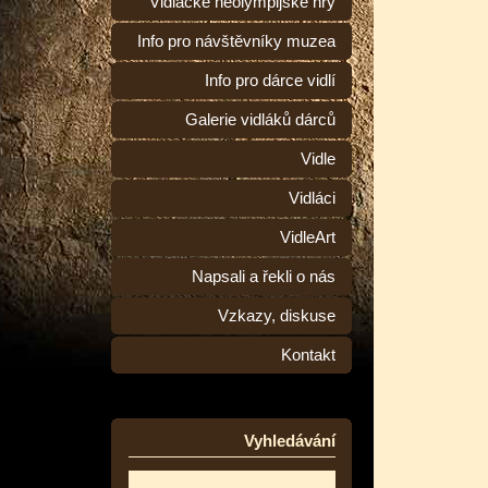
Vidlácké neolympijské hry
Info pro návštěvníky muzea
Info pro dárce vidlí
Galerie vidláků dárců
Vidle
Vidláci
VidleArt
Napsali a řekli o nás
Vzkazy, diskuse
Kontakt
Vyhledávání