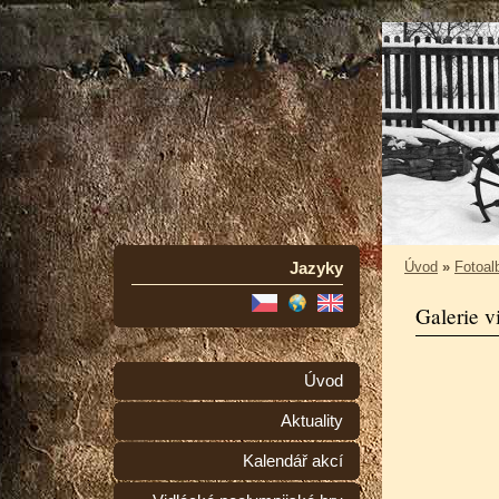
Jazyky
Úvod
»
Fotoa
Galerie v
Úvod
Aktuality
Kalendář akcí