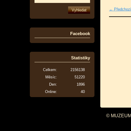
← Předchoz
Facebook
Statistiky
Celkem:
2156138
Měsíc:
51220
Den:
1896
Online:
40
© MUZEUM 