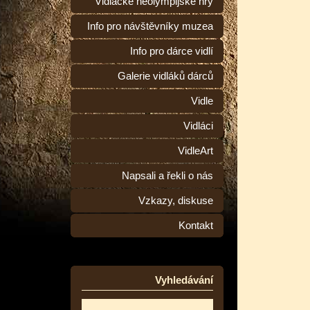
Vidlácké neolympijské hry
Info pro návštěvníky muzea
Info pro dárce vidlí
Galerie vidláků dárců
Vidle
Vidláci
VidleArt
Napsali a řekli o nás
Vzkazy, diskuse
Kontakt
Vyhledávání