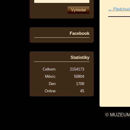
← Předchoz
Facebook
Statistiky
Celkem:
2154173
Měsíc:
50804
Den:
1708
Online:
45
© MUZEUM 