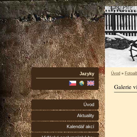
Jazyky
Úvod
»
Fotoa
Galerie v
Úvod
Aktuality
Kalendář akcí