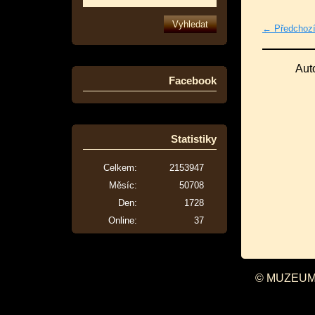
← Předchoz
Aut
Facebook
Statistiky
Celkem:
2153947
Měsíc:
50708
Den:
1728
Online:
37
© MUZEUM 