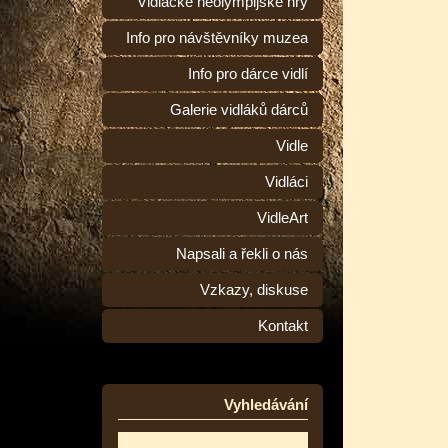
Vidlácké neolympijské hry
Info pro návštěvníky muzea
Info pro dárce vidlí
Galerie vidláků dárců
Vidle
Vidláci
VidleArt
Napsali a řekli o nás
Vzkazy, diskuse
Kontakt
Vyhledávání