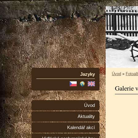
Jazyky
Úvod
»
Fotoa
Galerie 
Úvod
Aktuality
Kalendář akcí