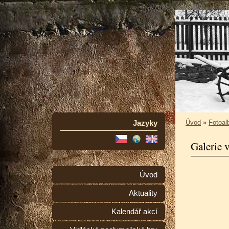
Jazyky
Úvod
»
Fotoa
Galerie 
Úvod
Aktuality
Kalendář akcí