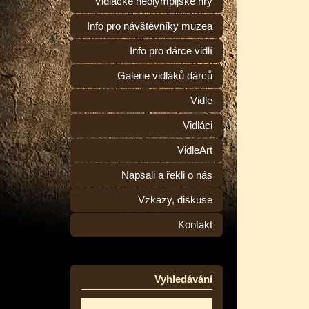
Vidlácké neolympijské hry
Info pro návštěvníky muzea
Info pro dárce vidlí
Galerie vidláků dárců
Vidle
Vidláci
VidleArt
Napsali a řekli o nás
Vzkazy, diskuse
Kontakt
Vyhledávání