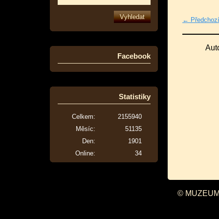
← Předchoz
Aut
Facebook
Statistiky
Celkem:
2155940
Měsíc:
51135
Den:
1901
Online:
34
© MUZEUM 