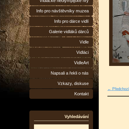
Vidlácké neolympijské hry
Info pro návštěvníky muzea
Info pro dárce vidlí
Galerie vidláků dárců
Vidle
Vidláci
VidleArt
Napsali a řekli o nás
Vzkazy, diskuse
← Předchoz
Kontakt
Vyhledávání