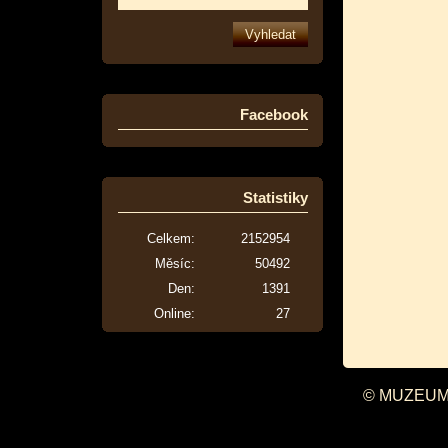
Facebook
Statistiky
Celkem:
2152954
Měsíc:
50492
Den:
1391
Online:
27
© MUZEUM 