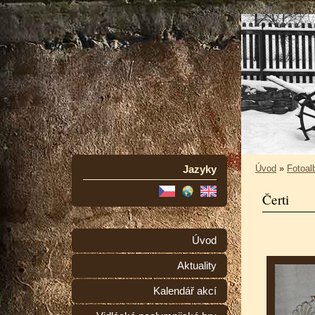
Jazyky
Úvod
»
Fotoa
Čerti
Úvod
Aktuality
Kalendář akcí