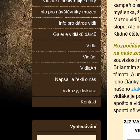
Vidlácké neolympijské hry
kampaň o smr
Info pro návštěvníky muzea
myšlenka, ž
Muzeu vidl
Info pro dárce vidlí
stopu. Ale n
Klidně čtěte
Galerie vidláků dárců
Vidle
Rozpočítáv
na naše zes
Vidláci
souvislosti 
Brilantním 
VidleArt
témata. A ur
Napsali a řekli o nás
jeho články 
našeho
zla
Vzkazy, diskuse
vidláka je 
Kontakt
apoštola vi
spontálně vy
Vyhledávání