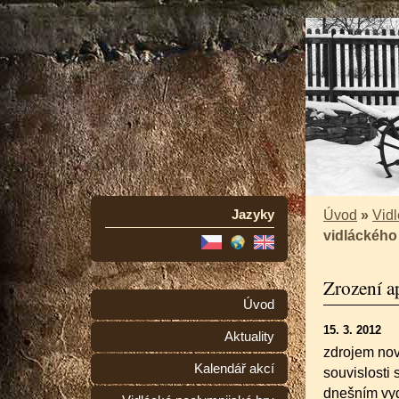
Jazyky
Úvod
»
Vidl
vidláckého
Zrození a
Úvod
15. 3. 2012
Aktuality
zdrojem nov
Kalendář akcí
souvislosti
dnešním vyd