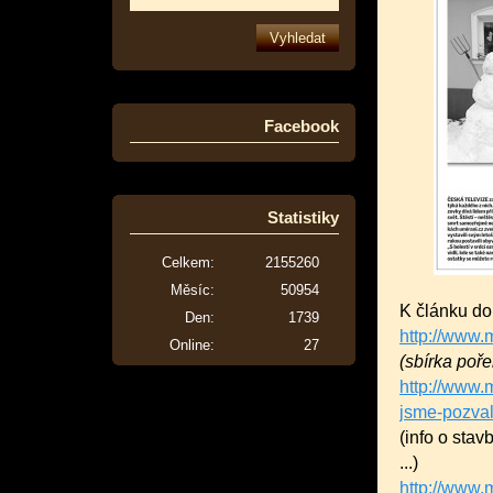
Facebook
Statistiky
Celkem:
2155260
Měsíc:
50954
K článku do
Den:
1739
http://www.m
Online:
27
(sbírka poře
http://www.
jsme-pozval
(info o sta
...)
http://www.m