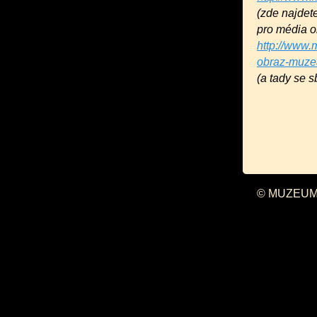
(zde najdete
pro média o
http://www.
obraz-muzea
(a tady se s
© MUZEUM 