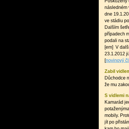
Poškozený út
následném v
dne 19.1.201
ve stádiu po
Dalším šetře
případech m
podali na st
[em] V dalš
23.1.2012 ji
[
novinový č
Zabil vidle
Důchodce nab
že mu zakous
S vidlemi n
Kamarád jed
potaženýma p
mobily. Pro
jít po přist
kam ho mají 