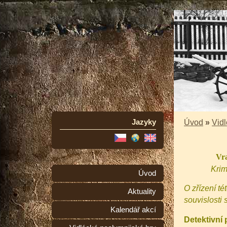
Jazyky
Úvod
»
Vidl
Vra
Krim
Úvod
O zřízení té
Aktuality
souvislosti
Kalendář akcí
Detektivní 