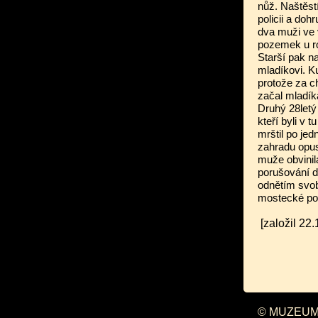
nůž. Naštěstí
policii a doh
dva muži ve 
pozemek u ro
Starší pak n
mladíkovi. K
protože za ch
začal mladík
Druhý 28letý
kteří byli v 
mrštil po je
zahradu opus
muže obvinila
porušování d
odnětím svob
mostecké pol
[založil 2
© MUZEUM 