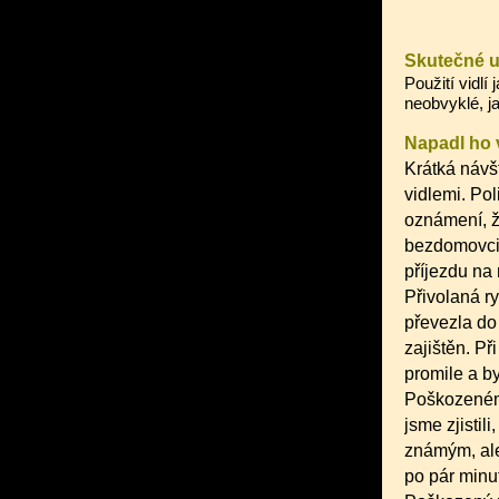
Skutečné u
Použití vidlí
neobvyklé, j
Napadl ho 
Krátká návš
vidlemi. Pol
oznámení, ž
bezdomovci
příjezdu na 
Přivolaná 
převezla do
zajištěn. P
promile a by
Poškozeném
jsme zjistil
známým, ale
po pár minu