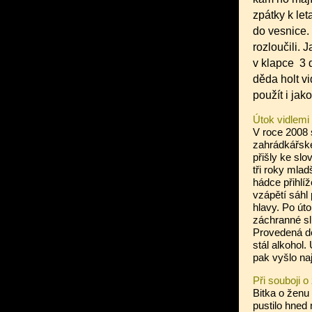
zpátky k let
do vesnice. 
rozloučili. 
v klapce 3 dí
děda holt vi
použít i jak
Útok vidlemi
V roce 2008
zahrádkářské
přišly ke slo
tři roky mlad
hádce přihlíž
vzápětí sáhl 
hlavy. Po
úto
záchranné sl
Provedená de
stál alkohol.
pak vyšlo naj
Při souboji o
Bitka o ženu
pustilo hned