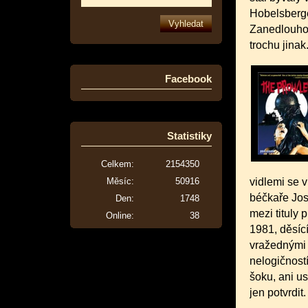
Hobelsberge
Zanedlouho s
trochu jinak.
Facebook
Statistiky
Celkem:
2154350
Měsíc:
50916
vidlemi se 
béčkaře Jose
Den:
1748
mezi tituly 
Online:
38
1981, děsíc
vražednými r
nelogičnost
šoku, ani us
jen potvrdit.