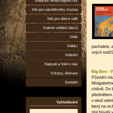
Vidlácké neolympijské hry
Info pro návštěvníky muzea
Info pro dárce vidlí
Galerie vidláků dárců
Vidle
Vidláci
pachatele, 
svých rodič
VidleArt
Napsali a řekli o nás
Big Ben - V
Vzkazy, diskuse
Původní náz
Kontakt
Mistgabelmo
chlévě. Do 
předmětem. 
v okolí odm
Vyhledávání
který na ni
stal bývalý 