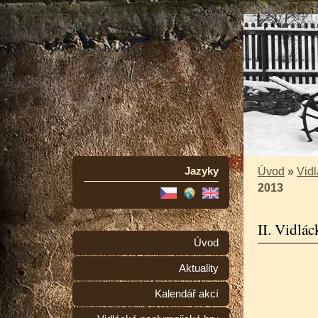
Jazyky
Úvod
»
Vidl
2013
II. Vidlá
Úvod
Aktuality
Kalendář akcí