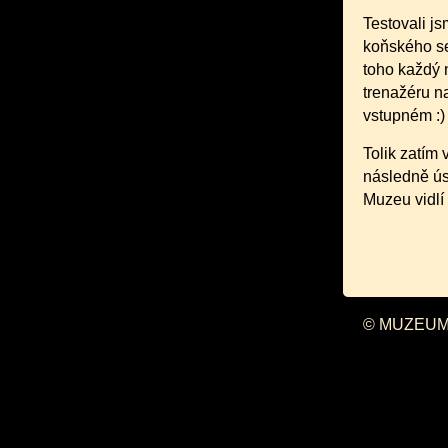
Testovali js
koňského se
toho každý
trenažéru n
vstupném :)
Tolik zatím 
následně ús
Muzeu vidlí
© MUZEUM 