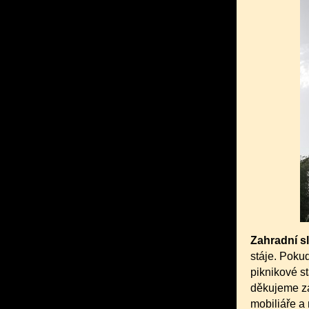
Zahradní s
stáje. Poku
piknikové st
děkujeme z
mobiliáře a