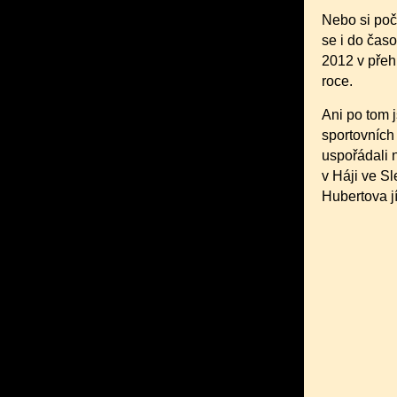
Nebo si poč
se i do čas
2012 v přeh
roce.
Ani po tom j
sportovních 
uspořádali 
v Háji ve S
Hubertova jí