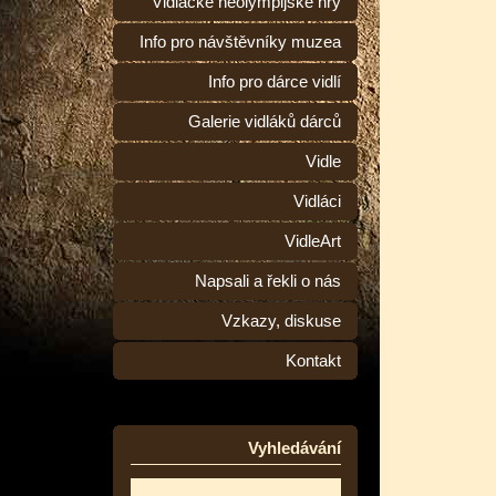
Vidlácké neolympijské hry
Info pro návštěvníky muzea
Info pro dárce vidlí
Galerie vidláků dárců
Vidle
Vidláci
VidleArt
Napsali a řekli o nás
Vzkazy, diskuse
Kontakt
Vyhledávání