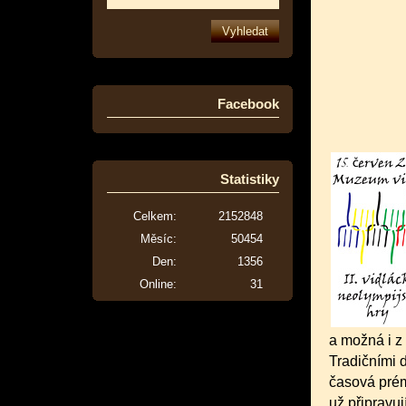
Facebook
Statistiky
Celkem:
2152848
Měsíc:
50454
Den:
1356
Online:
31
a možná i z
Tradičními d
časová prém
už připravuj