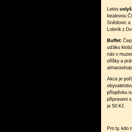
Letos
uslyš
beatovou Čí
Snědovic a 
Lobník z Dv
Buffet
: Čep
uďáku klobá
nás v muzeu
oříšky a pr
almarashopu
Akce je poř
obyvatelstv
příspěvku n
připraveni s
je 50 Kč.
Pro ty, kdo 