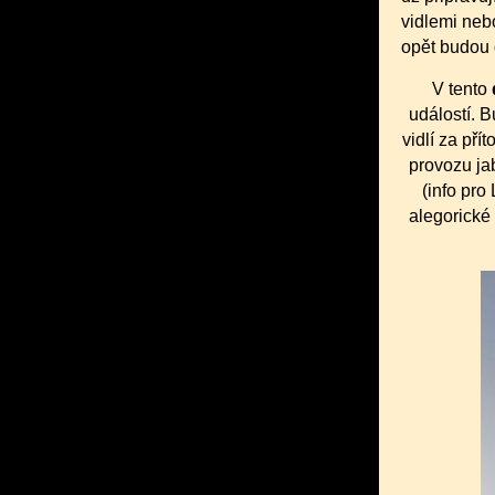
vidlemi neb
opět budou 
V tento
událostí. 
vidlí za př
provozu ja
(info pro
alegorické