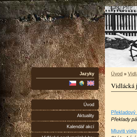
Jazyky
Úvod
»
Vidl
Vidlácká 
Úvod
Překladový 
Aktuality
Překlady pár
Kalendář akcí
Mluviti vidl