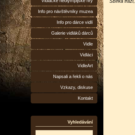
Vidlácké neolympijské hry
Sbírka frází
Info pro návštěvníky muzea
Info pro dárce vidlí
Galerie vidláků dárců
Vidle
Vidláci
VidleArt
Napsali a řekli o nás
Vzkazy, diskuse
Kontakt
Vyhledávání