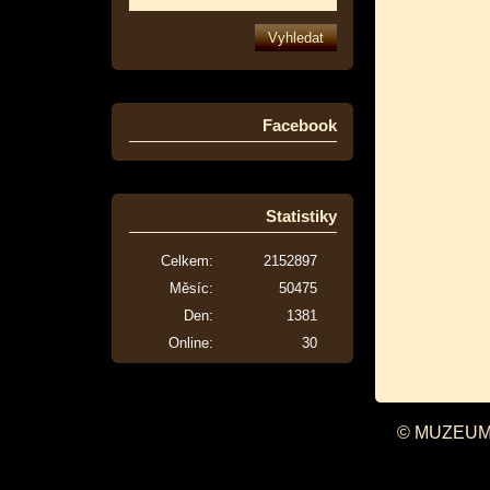
Facebook
Statistiky
Celkem:
2152897
Měsíc:
50475
Den:
1381
Online:
30
© MUZEUM 