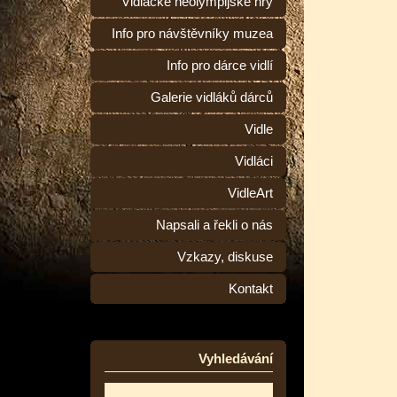
Vidlácké neolympijské hry
Info pro návštěvníky muzea
Info pro dárce vidlí
Galerie vidláků dárců
Vidle
Vidláci
VidleArt
Napsali a řekli o nás
Vzkazy, diskuse
Kontakt
Vyhledávání