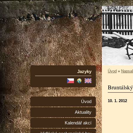
Jazyky
Úvod
»
Napsali
Bruntálský
10. 1. 2012
Úvod
Aktuality
Kalendář akcí