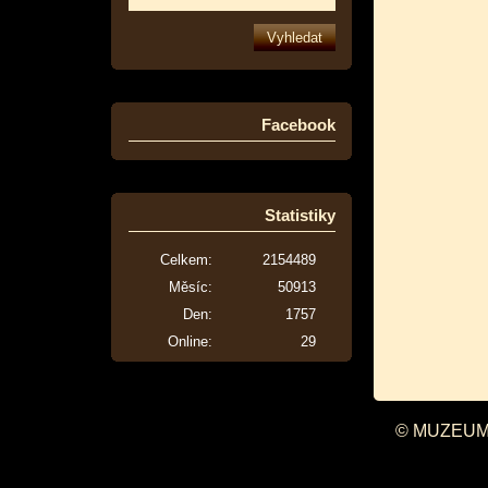
Facebook
Statistiky
Celkem:
2154489
Měsíc:
50913
Den:
1757
Online:
29
© MUZEUM 