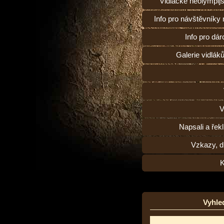
Vidlácké neolympij
Info pro návštěvníky
Info pro dárc
Galerie vidlák
V
Napsali a řekl
Vzkazy, d
K
Vyhle