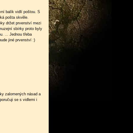
ní balík vidlí poštou. S
ská pošta skvěle.
ěky držet prvenství mezi
muzejní sbírky proto byly
u. ... Jednou třeba
ude jiné prvenství :)
ytky zalomených násad a
oručuji se s vidlemi i