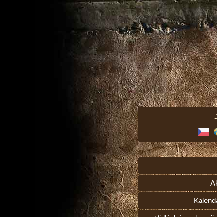
Ak
Kalend