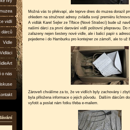
ské hry
 muzea
Možná vás to překvapí, ale teprve dnes do muzea dorazil prv
ohledem na stručnost adresy zvládla svojí premiéru lichnov
e vidlí
A vidlák Karel Sejler ze Třbice (Nové Strašecí) bude už nav
našimi dárci za první darování vidlí poštovní přepravou. Do 
ů dárců
zařazeny nejen šestery nové vidle, ale i balicí papír s adreso
pojedeme i do Hamburku pro kontejner ze zámoří, ale to už b
Vidle
Vidláci
idleArt
i o nás
iskuse
Zároveň chválíme za to, že ve vidlích byly zachovány i zb
ontakt
byla přiložena informace o jejich původu. Dalším dárcům dop
vyfotit a poslat nám fotku třeba e-mailem.
dávání