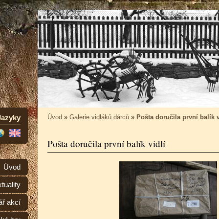
Jazyky
Úvod
»
Galerie vidláků dárců
»
Pošta doručila první balík v
Pošta doručila první balík vidlí
Úvod
tuality
ář akcí