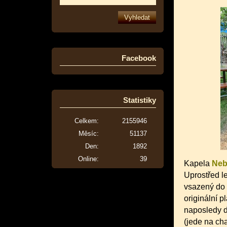
Facebook
Statistiky
Celkem:
2155946
Měsíc:
51137
Den:
1892
Online:
39
Kapela
Neb
Uprostřed le
vsazený do 
originální p
naposledy d
(jede na cha