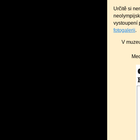
Určitě si ne
neolympijsk
vystoupení 
fotogalerii
.
V muzeu 
Med