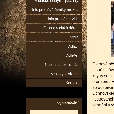
Vidlácké neolympijské hry
Info pro návštěvníky muzea
Info pro dárce vidlí
Galerie vidláků dárců
Vidle
Vidláci
VidleArt
Členové pě
Napsali a řekli o nás
písně s půvo
Vzkazy, diskuse
kdyby se lid
premiérou V
Kontakt
25 odzpíva
Lichnovskéh
ilustrované
Vyhledávání
sehnání u v