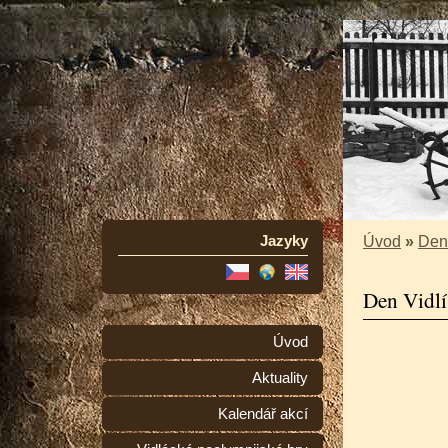
Jazyky
Úvod
»
Den 
Den Vidl
Úvod
Aktuality
Kalendář akcí