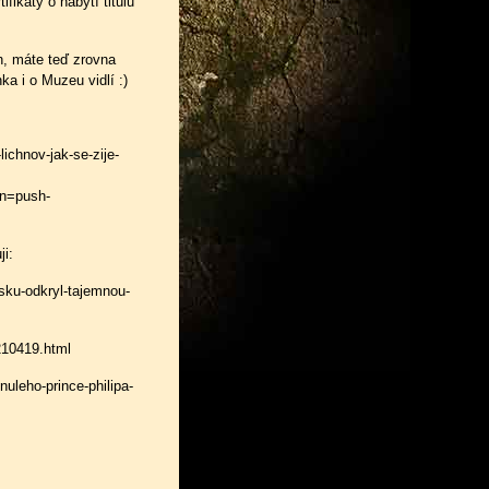
fikáty o nabytí titulu
h, máte teď zrovna
a i o Muzeu vidlí :)
ichnov-jak-se-zije-
n=push-
ji:
lsku-odkryl-tajemnou-
210419.html
nuleho-prince-philipa-