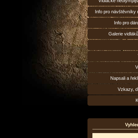
Vidlácké neolympij
Info pro návštěvníky
Info pro dárc
Galerie vidlák
V
Napsali a řekl
Vzkazy, d
K
Vyhle