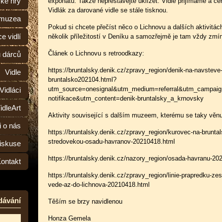
ské hry
exponátů. Takže nepřestávejte uklízet. Vidle přijímáme a certi
Vidlák za darované vidle se stále tisknou.
 muzea
Pokud si chcete přečíst něco o Lichnovu a dalších aktivitác
e vidlí
několik příležitostí v Deníku a samozřejmě je tam vždy zmínk
Článek o Lichnovu s retroodkazy:
ů dárců
https://bruntalsky.denik.cz/zpravy_region/denik-na-navsteve-l
Vidle
bruntalsko202104.html?
utm_source=onesignal&utm_medium=referral&utm_campaig
Vidláci
notifikace&utm_content=denik-bruntalsky_a_krnovsky
idleArt
Aktivity související s dalším muzeem, kterému se taky věnu
i o nás
https://bruntalsky.denik.cz/zpravy_region/kurovec-na-brunta
stredovekou-osadu-havranov-20210418.html
iskuse
https://bruntalsky.denik.cz/nazory_region/osada-havranu-20
ontakt
https://bruntalsky.denik.cz/zpravy_region/linie-prapredku-zes
vede-az-do-lichnova-20210418.html
dávání
Těším se brzy navidlenou
Honza Gemela