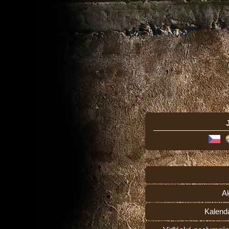
Ak
Kalend