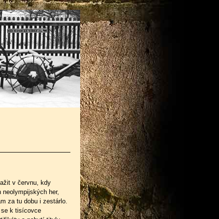
ažit v červnu, kdy
h neolympijských her,
m za tu dobu i zestárlo.
 se k tisícovce