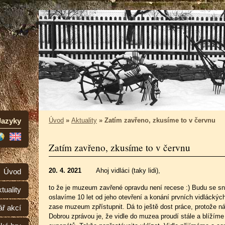
Jazyky
Úvod
»
Aktuality
»
Zatím zavřeno, zkusíme to v červnu
Zatím zavřeno, zkusíme to v červnu
20. 4. 2021
Ahoj vidláci (taky lidi),
Úvod
to že je muzeum zavřené opravdu není recese :) Budu se sn
tuality
oslavíme 10 let od jeho otevření a konání prvních vidláckýc
zase muzeum zpřístupnit. Dá to ještě dost práce, protože ná
ář akcí
Dobrou zprávou je, že vidle do muzea proudí stále a blížíme