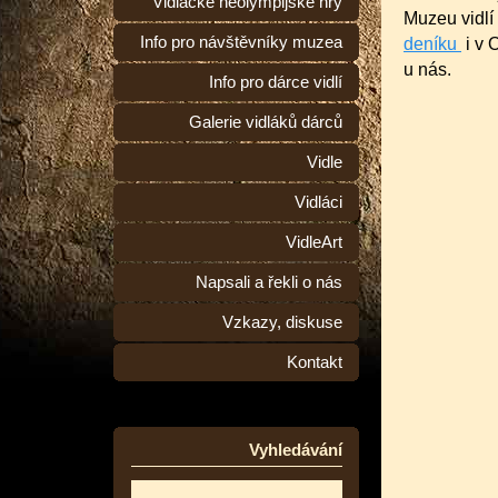
Vidlácké neolympijské hry
Muzeu vidlí
Info pro návštěvníky muzea
deníku
i v 
u nás.
Info pro dárce vidlí
Galerie vidláků dárců
Vidle
Vidláci
VidleArt
Napsali a řekli o nás
Vzkazy, diskuse
Kontakt
Vyhledávání