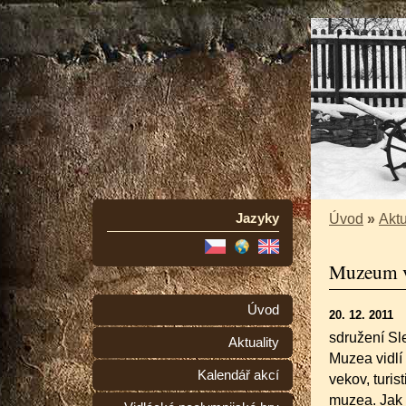
Jazyky
Úvod
»
Aktu
Muzeum vi
Úvod
20. 12. 2011
sdružení Sle
Aktuality
Muzea vidlí
Kalendář akcí
vekov, turist
muzea. Jak 