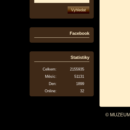
Facebook
Statistiky
Celkem:
2155935
Měsíc:
51131
Den:
1899
Online:
32
© MUZEUM 