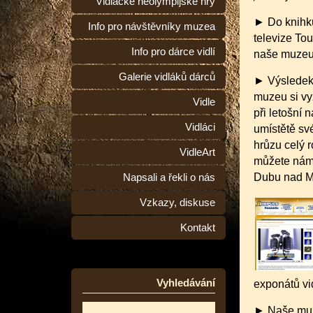
Vidlácké neolympijské hry
► Do knihku
Info pro návštěvníky muzea
televize To
Info pro dárce vidlí
naše muzeum
Galerie vidláků dárců
► Výsledek 
muzeu si vyz
Vidle
při letošní 
Vidláci
umístětě sv
hrůzu celý 
VidleArt
můžete nám 
Dubu nad M
Napsali a řekli o nás
Vzkazy, diskuse
Kontakt
Vyhledávání
exponátů vi
► Naše muz