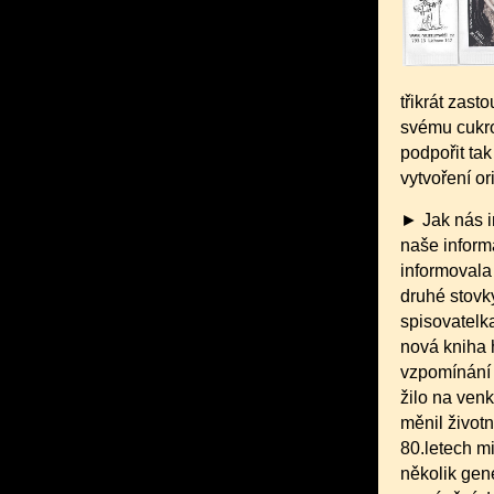
třikrát zast
svému cukrou
podpořit tak
vytvoření or
► Jak nás i
naše informa
informovala
druhé stovk
spisovatelk
nová kniha
vzpomínání
žilo na ven
měnil životn
80.letech mi
několik gen