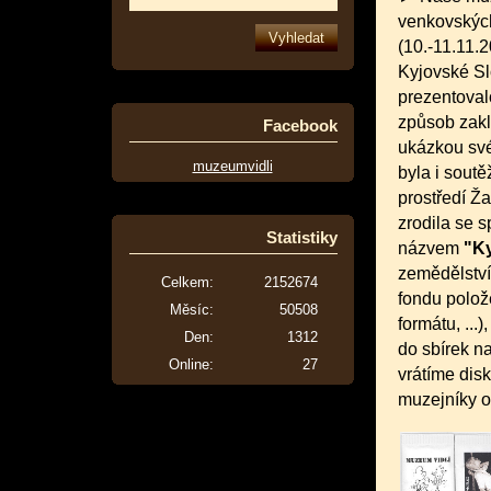
venkovskýc
(10.-11.11.
Kyjovské Sl
prezentoval
způsob zakl
Facebook
ukázkou své
muzeumvidli
byla i soutě
prostředí Ž
zrodila se 
Statistiky
názvem
"Ky
zemědělství
Celkem:
2152674
fondu polož
Měsíc:
50508
formátu, ..
Den:
1312
do sbírek n
Online:
27
vrátíme dis
muzejníky o