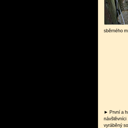
sběrného mí
► První a h
návštěvníci
vyráběný so