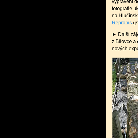
vyprávění d
fotografie 
na Hlučínsk
Repronis
(j
► Další záj
z Bílovce a 
nových exp