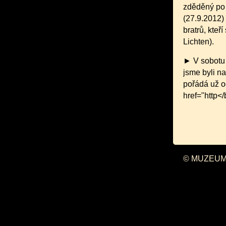
zděděný po 
(27.9.2012)
bratrů, kteř
Lichten).
► V sobotu 
jsme byli na
pořádá už o
href="http<
© MUZEUM 