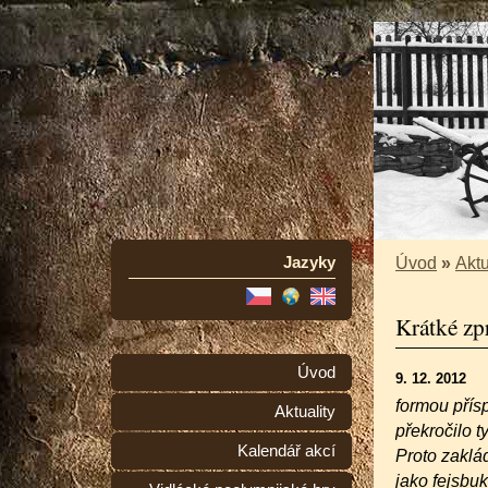
Jazyky
Úvod
»
Aktu
Krátké zp
Úvod
9. 12. 2012
formou pří
Aktuality
překročilo 
Kalendář akcí
Proto zaklá
jako fejsbu