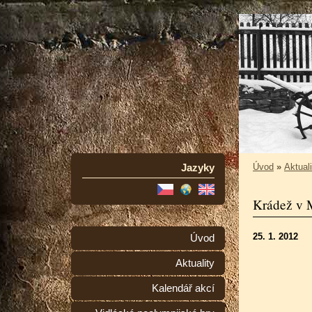
Jazyky
Úvod
»
Aktuali
Krádež v 
25. 1. 2012
Úvod
Aktuality
Kalendář akcí