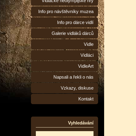
Vidlácké neolympijské hry
Info pro návštěvníky muzea
Info pro dárce vidlí
Galerie vidláků dárců
Vidle
Vidláci
VidleArt
Napsali a řekli o nás
Vzkazy, diskuse
Kontakt
Vyhledávání