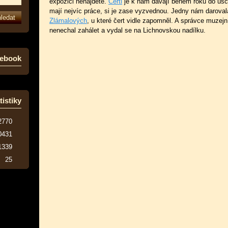
expozici nenajdete.
Čerti
je k nám dávají během roku do úsc
mají nejvíc práce, si je zase vyzvednou. Jedny nám darova
Zlámalových
, u které čert vidle zapomněl. A správce muzejní
nenechal zahálet a vydal se na Lichnovskou nadílku.
ebook
tistiky
2770
0431
1339
25