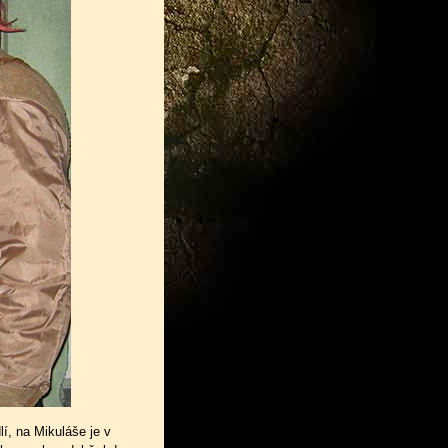
í, na Mikuláše je v