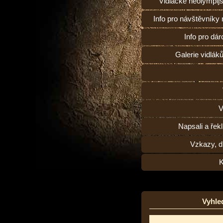
Vidlácké neolympij
Info pro návštěvníky
Info pro dárc
Galerie vidlák
V
Napsali a řekl
Vzkazy, d
K
Vyhle