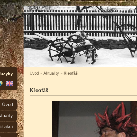
Jazyky
Úvod
»
Aktuality
»
Kleofáš
Kleofáš
Úvod
tuality
ář akcí