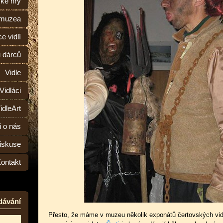
ské hry
 muzea
e vidlí
ů dárců
Vidle
Vidláci
idleArt
i o nás
iskuse
ontakt
dávání
Přesto, že máme v muzeu několik exponátů čertovských vidl