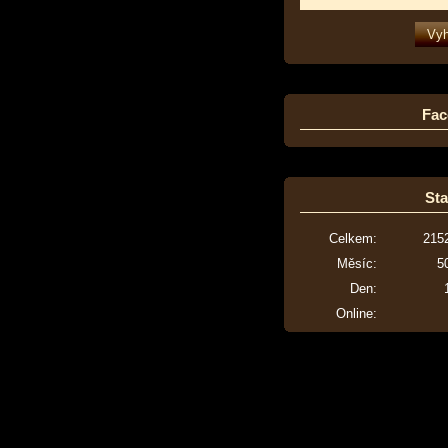
Fac
Sta
Celkem:
215
Měsíc:
5
Den:
Online: