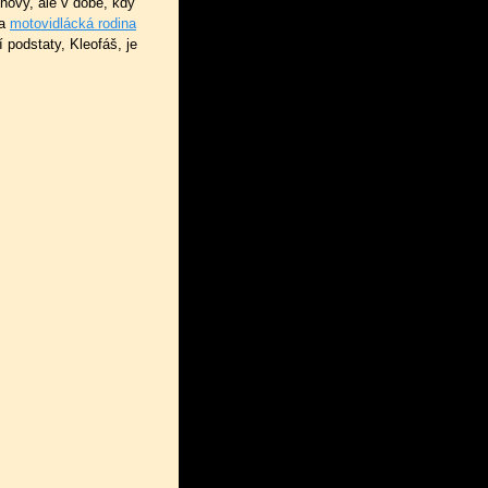
hovy, ale v době, kdy
la
motovidlácká rodina
 podstaty, Kleofáš, je