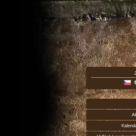
Ak
Kalend