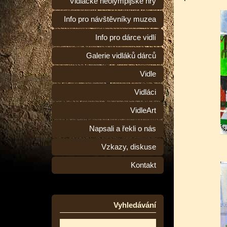
Vidlácké neolympijské hry
Info pro návštěvníky muzea
Info pro dárce vidlí
Galerie vidláků dárců
Vidle
Vidláci
VidleArt
Napsali a řekli o nás
Vzkazy, diskuse
Kontakt
Vyhledávání