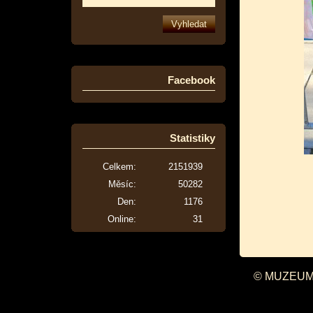
Facebook
Statistiky
Celkem:
2151939
Měsíc:
50282
Den:
1176
Online:
31
© MUZEUM 