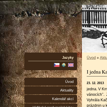
Jazyky
Úvod
»
Aktu
I jedna K
Úvod
23. 12. 2013
jedna. V Krn
Aktuality
vánocích". 
Kalendář akcí
Vyhrála Kač
prázdnin u k